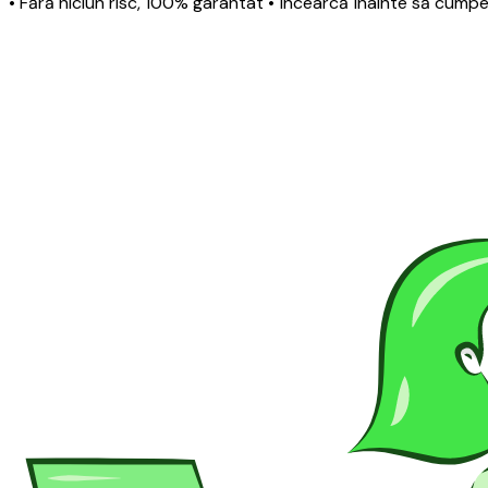
• Fără niciun risc, 100% garantat
• Încearcă înainte să cumpe